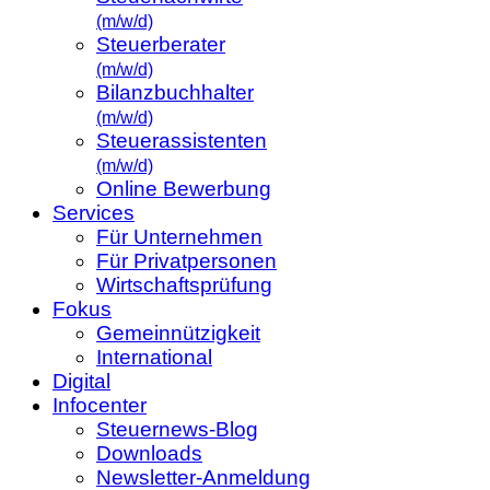
(m/w/d)
Steuerberater
(m/w/d)
Bilanzbuchhalter
(m/w/d)
Steuerassistenten
(m/w/d)
Online Bewerbung
Services
Für Unternehmen
Für Privatpersonen
Wirtschaftsprüfung
Fokus
Gemeinnützigkeit
International
Digital
Infocenter
Steuernews-Blog
Downloads
Newsletter-Anmeldung