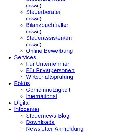
(m/w/d)
Steuerberater
(m/w/d)
Bilanzbuchhalter
(m/w/d)
Steuerassistenten
(m/w/d)
Online Bewerbung
Services
Für Unternehmen
Für Privatpersonen
Wirtschaftsprüfung
Fokus
Gemeinnützigkeit
International
Digital
Infocenter
Steuernews-Blog
Downloads
Newsletter-Anmeldung