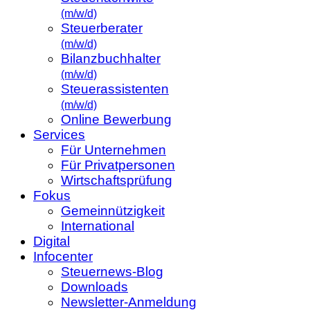
(m/w/d)
Steuerberater
(m/w/d)
Bilanzbuchhalter
(m/w/d)
Steuerassistenten
(m/w/d)
Online Bewerbung
Services
Für Unternehmen
Für Privatpersonen
Wirtschaftsprüfung
Fokus
Gemeinnützigkeit
International
Digital
Infocenter
Steuernews-Blog
Downloads
Newsletter-Anmeldung